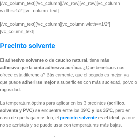
[/vc_column_text][/vc_column][/vc_row][vc_row][vc_column
width=»1/2″][vc_column_text]
[/vc_column_text][/vc_column][vc_column width=»1/2″]
[vc_column_text]
Precinto solvente
El
adhesivo solvente o de caucho natural
, tiene
más
adhesivo
que la
cinta adhesiva acrílica
. ¿Qué beneficios nos
ofrece esta diferencia? Básicamente, que el pegado es mejor, ya
que puede
adherirse mejor
a superficies con más suciedad, polvo o
rugosidad.
La temperatura óptima para aplicar en los 3 precintos (
acrílico,
solvente y PVC
) se encuentra entre los
19ºC y los 35ºC
, pero en
caso de que haga mas frio, el
precinto solvente
es el ideal
, ya que
no se acristala y se puede usar con temperaturas más bajas.