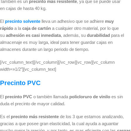
También es un
precinto más resistente
, ya que se puede usar
en cajas de hasta 40 kg.
El
precinto solvente
lleva un adhesivo que se adhiere
muy
rápido
a la
caja de cartón
a cualquier otro material, por lo que
su
adhesión es casi inmediata
, además, su
durabilidad
para el
almacenaje es muy larga, ideal para tener guardar cajas en
almacenes durante un largo periodo de tiempo.
[/vc_column_text][/vc_column][/vc_row][vc_row][vc_column
width=»1/2″][vc_column_text]
Precinto PVC
El
precinto PVC
o también llamada
policloruro de vinilo
es sin
duda el precinto de mayor calidad.
Es el
precinto más resistente
de los 3 que estamos analizando,
gracias a que posee gran elasticidad, la cual ayuda a aguantar
mucho mejor la presión, y por tanto, es mas eficiente con las
cargas