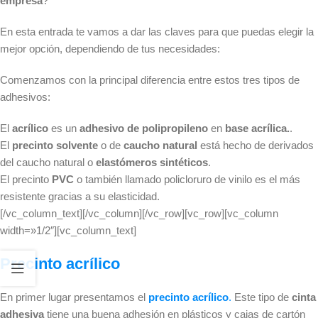
empresa
?
En esta entrada te vamos a dar las claves para que puedas elegir la
mejor opción, dependiendo de tus necesidades:
Comenzamos con la principal diferencia entre estos tres tipos de
adhesivos:
El
acrílico
es un
adhesivo de polipropileno
en
base acrílica.
.
El
precinto solvente
o de
caucho natural
está hecho de derivados
del caucho natural o
elastómeros sintéticos
.
El precinto
PVC
o también llamado policloruro de vinilo es el más
resistente gracias a su elasticidad.
[/vc_column_text][/vc_column][/vc_row][vc_row][vc_column
width=»1/2″][vc_column_text]
Precinto acrílico
En primer lugar presentamos el
precinto acrílico
.
Este tipo de
cinta
adhesiva
tiene una buena adhesión en plásticos y cajas de cartón