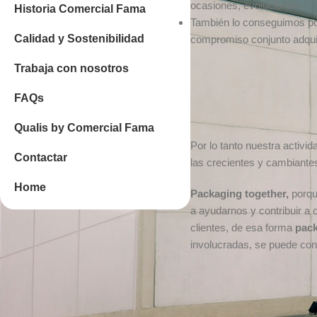
ocasiones, evolucionan.
Historia Comercial Fama
También lo conseguimos po
Calidad y Sostenibilidad
compromiso conjunto adquir
Trabaja con nosotros
FAQs
Qualis by Comercial Fama
Por lo tanto nuestra activ
Contactar
las crecientes y cambiante
Home
Packaging together,
porqu
a ayudarnos y contribuir a 
clientes, de esa forma
pack
involucradas, se puede con