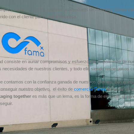
rque contamos con los mejores proveedores de materias primas naci
ido con el cliente por nuestra empresa.
idad consiste en aunar compromisos y esfuerzos principalmente de n
s necesidades de nuestros clientes, y todo ello siendo respetuosos 
e contamos con la confianza ganada de nuestros clientes, con el eq
conseguir nuestro objetivo, el éxito de
comercial Fama
es aunar esfue
aging together
es más que un lema, es la forma de entender el servi
seguir.