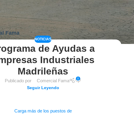
al Fama
NOTICIAS
rograma de Ayudas a
mpresas Industriales
Madrileñas
0
Publicado por
Comercial Fama
Seguir Leyendo
Carga más de los puestos de