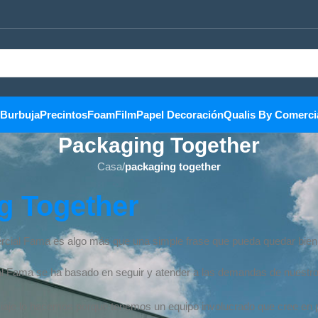
Burbuja
Precintos
Foam
Film
Papel Decoración
Qualis By Comerci
Packaging Together
Casa
/
packaging together
g Together
rcial Fama es algo más que una simple frase que pueda quedar bien
l Fama se ha basado en seguir y atender a las demandas de nuestro
e viaje lo hacemos porque tenemos un equipo involucrado que cree en 