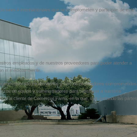
onales e internacionales que se comprometen y participan de este
uestros empleados y de nuestros proveedores para poder atender a
con el medioambiente.
uipo involucrado en atenderlos y con los proveedores comprometidos
rzos de equipo y suministradores para satisfacer a nuestros
cio al cliente de Comercial Fama, en la que, solo juntando las partes