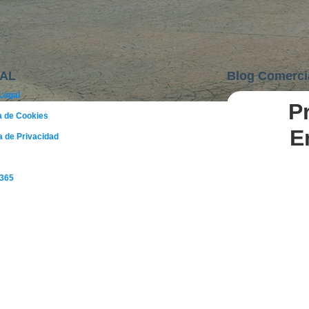
AL
Blog Comerci
Legal
P
02
ca de Cookies
AGO
E
ca de Privacidad
 365