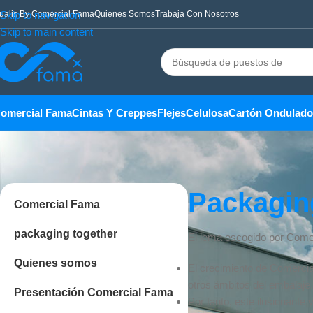
ualis By Comercial Fama
Skip to navigation
Quienes Somos
Trabaja Con Nosotros
Skip to main content
omercial Fama
Cintas Y Creppes
Flejes
Celulosa
Cartón Ondulado
Packagin
Comercial Fama
packaging together
El lema escogido por Come
Quienes somos
El crecimiento de Comercia
otros ámbitos del embalaje.
Presentación Comercial Fama
Por tanto, este ilusionant