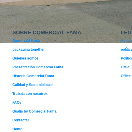
SOBRE COMERCIAL FAMA
LEG
Comercial Fama
Aviso 
packaging together
políti
Quienes somos
Políti
Presentación Comercial Fama
CMR
Historia Comercial Fama
Office
Calidad y Sostenibilidad
Trabaja con nosotros
FAQs
Qualis by Comercial Fama
Contactar
Home