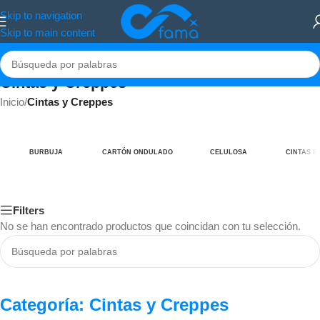
Skip to navigation
Skip to main content
Cintas y Creppes
Inicio
/
Cintas y Creppes
BURBUJA
CARTÓN ONDULADO
CELULOSA
CINTAS E
Filters
No se han encontrado productos que coincidan con tu selección.
Categoría: Cintas y Creppes