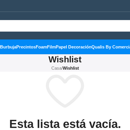
Burbuja
Precintos
Foam
Film
Papel Decoración
Qualis By Comerci
Wishlist
Casa
/
Wishlist
Esta lista está vacía.