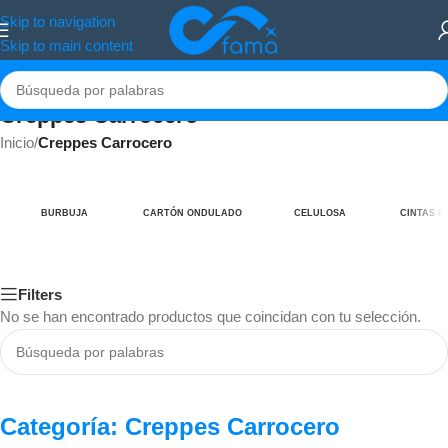
Skip to navigation
Skip to main content
Creppes Carrocero
Inicio
/
Creppes Carrocero
BURBUJA
CARTÓN ONDULADO
CELULOSA
CINTAS E
Filters
No se han encontrado productos que coincidan con tu selección.
Categoría: Creppes Carrocero