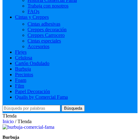
Historia Comercial Fama
Trabaja con nosotros
FAQs
Cintas y Creppes
Cintas adhesivas
Creppes decoración
Creppes Carrocero
Cintas especiales
Accesorios
Flejes
Celulosa
Cartón Ondulado
Burbuja
Precintos
Foam
Film
Papel Decoración
Qualis by Comercial Fama
Búsqueda
TIenda
Inicio
/
TIenda
Burbuja