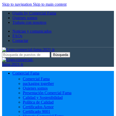
Skip to navigation
Skip to main content
Qualis by Comercial Fama
Quienes somos
Trabaja con nosotros
Noticias y comunicados
FAQs
Contactar
Búsqueda
Comercial Fama
Comercial Fama
packaging together
Quienes somos
Presentación Comercial Fama
Calidad y Sostenibilidad
Política de Calidad
Certificados Aenor
Certificado 9001