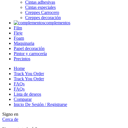
Cintas adhesivas
Cintas especiales
Creppes Carrocero
Creppes decoración
complementos
Film
Fleje
Foam
Maquinaria
Papel decoración
Pintor y carrocería
Precintos
Home
Track You Order
Track You Order
FAQs
FAQs
Lista de deseos
Comparar
Inicio De Sesión / Registrarse
Signo en
Cerca de