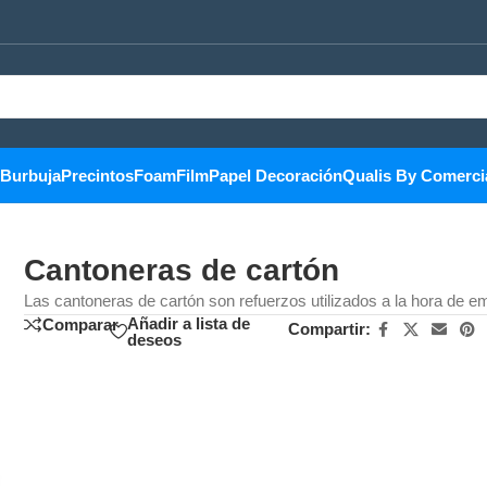
Burbuja
Precintos
Foam
Film
Papel Decoración
Qualis By Comerci
Cantoneras de cartón
Las cantoneras de cartón son refuerzos utilizados a la hora de e
Añadir a lista de
Comparar
Compartir:
deseos