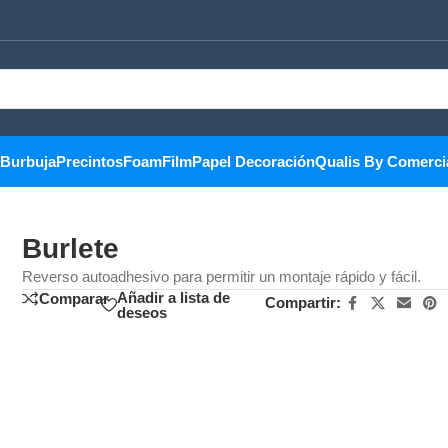
Burbuja
Precintos
Foam
Film
Papel Decoración
Qualis By Comerci
Burlete
Reverso autoadhesivo para permitir un montaje rápido y fácil.
Añadir a lista de
Comparar
Compartir:
deseos