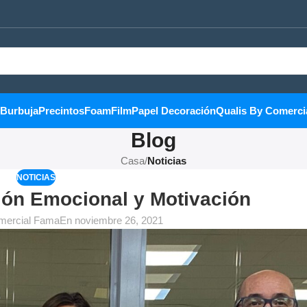
Burbuja
Precintos
Foam
Film
Papel Decoración
Qualis By Comerci
Blog
Casa
/
Noticias
NOTICIAS
ión Emocional y Motivación
mercial Fama
En noviembre 26, 2021