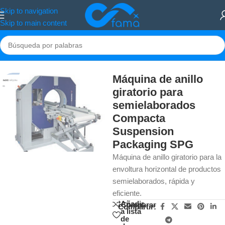
Skip to navigation
Skip to main content
Inicio
/
Maquinaria
Máquina de anillo
giratorio para
semielaborados
Compacta
Suspension
Packaging SPG
Máquina de anillo giratorio para la
envoltura horizontal de productos
semielaborados, rápida y
eficiente.
Añadir
Comparar
Compartir:
a lista
de