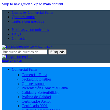
Skip to navigation
Skip to main content
Qualis by Comercial Fama
Quienes somos
Trabaja con nosotros
Noticias y comunicados
FAQs
Contactar
Búsqueda
Comercial Fama
Comercial Fama
packaging together
Quienes somos
Presentación Comercial Fama
Calidad y Sostenibilidad
Política de Calidad
Certificados Aenor
Certificado 9001