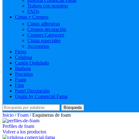
Historia Comercial Fama
Trabaja con nosotros
FAQs
Cintas y Creppes
Cintas adhesivas
Creppes decoración
Creppes Carrocero
Cintas especiales
Accesorios
Flejes
Celulosa
Cartón Ondulado
Burbuja
Precintos
Foam
Film
Papel Decoración
Qualis by Comercial Fama
Búsqueda
Inicio
/
Foam
/
Esquineras de foam
Perfiles de foam
Volver a los productos