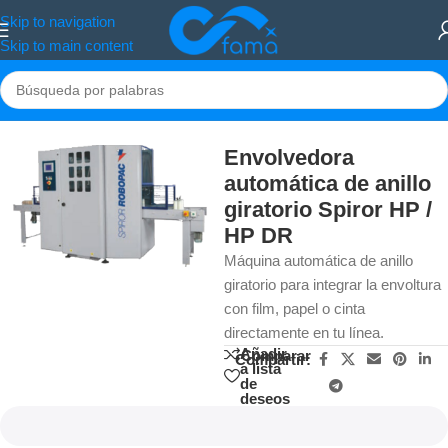
Skip to navigation
Skip to main content
Inicio
/
Maquinaria
Envolvedora
automática de anillo
giratorio Spiror HP /
HP DR
Máquina automática de anillo
giratorio para integrar la envoltura
con film, papel o cinta
directamente en tu línea.
Añadir
Comparar
Compartir:
a lista
de
deseos