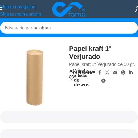
Skip to navigation
Skip to main content
Inicio
/
Papel decoración
Papel kraft 1ª
Verjurado
Papel kraft 1ª Verjurado de 50 gr.
Añadir
Comparar
Compartir:
a lista
de
deseos