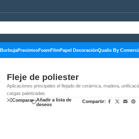
Burbuja
Precintos
Foam
Film
Papel Decoración
Qualis By Comerci
Fleje de poliester
Aplicaciones principales el flejado de cerámica, madera, unificac
cargas paletizadas
Añadir a lista de
Comparar
Compartir:
deseos